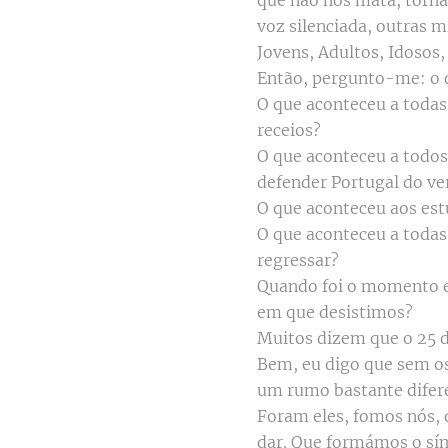
que não nos mata, torna
voz silenciada, outras m
Jovens, Adultos, Idosos
Então, pergunto-me: o 
O que aconteceu a todas
receios?
O que aconteceu a todos 
defender Portugal do ve
O que aconteceu aos est
O que aconteceu a todas
regressar?
Quando foi o momento e
em que desistimos?
Muitos dizem que o 25 de
Bem, eu digo que sem os
um rumo bastante difer
Foram eles, fomos nós, 
dar. Que formámos o sím