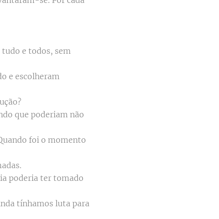
evantaram-se. Por cada
 tudo e todos, sem
ído e escolheram
lução?
bendo que poderiam não
 Quando foi o momento
madas.
ia poderia ter tomado
inda tínhamos luta para