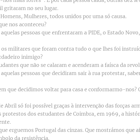
-nos mais fortes". E por cada pessoa caída, outras dez l
il gritaram no seu lugar.
, Homens, Mulheres, todos unidos por uma só causa.
que nos aconteceu?
 aquelas pessoas que enfrentaram a PIDE, o Estado Novo,
os militares que foram contra tudo o que lhes foi instru
rdadeiro inimigo?
udantes que não se calaram e acenderam a faísca da revo
 aquelas pessoas que decidiram sair à rua protestar, sa
m que decidimos voltar para casa e conformarmo-nos?
 Abril só foi possível graças à intervenção das forças ar
 protestos dos estudantes de Coimbra, em 1969, a histór
ente.
que erguemos Portugal das cinzas. Que mostrámos que a
bolo da resistência.