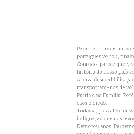
Para o ano comemoram-se
português voltou, finalm
Contudo, parece que 4 d
história do nosso país c
A nova descredibilização
transportam-nos de vol
Pátria e na Família. Po
caos e medo.
Todavia, para além dess
indignação que nos levou
Demorou anos. Perdemos