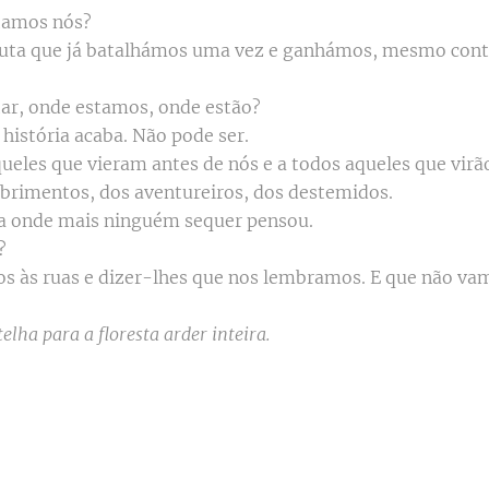
stamos nós?
 luta que já batalhámos uma vez e ganhámos, mesmo cont
ntar, onde estamos, onde estão?
história acaba. Não pode ser.
ueles que vieram antes de nós e a todos aqueles que virã
brimentos, dos aventureiros, dos destemidos.
 a onde mais ninguém sequer pensou.
?
os às ruas e dizer-lhes que nos lembramos. E que não vam
lha para a floresta arder inteira.